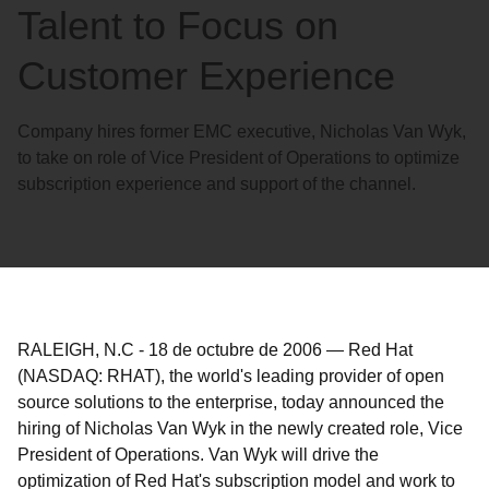
Talent to Focus on
Customer Experience
Company hires former EMC executive, Nicholas Van Wyk,
to take on role of Vice President of Operations to optimize
subscription experience and support of the channel.
RALEIGH, N.C
-
18 de octubre de 2006
—
Red Hat
(NASDAQ: RHAT), the world's leading provider of open
source solutions to the enterprise, today announced the
hiring of Nicholas Van Wyk in the newly created role, Vice
President of Operations. Van Wyk will drive the
optimization of Red Hat's subscription model and work to