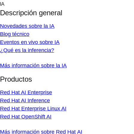
Skip
IA
to
Descripción general
content
Novedades sobre la IA
Blog técnico
Eventos en vivo sobre IA
¿Qué es la inferencia?
Más información sobre la IA
Productos
Red Hat AI Enterprise
Red Hat AI Inference
Red Hat Enterprise Linux AI
Red Hat OpenShift AI
Más información sobre Red Hat AI