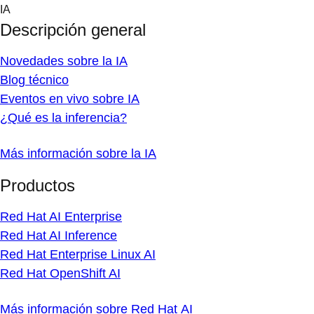
Skip
IA
to
Descripción general
content
Novedades sobre la IA
Blog técnico
Eventos en vivo sobre IA
¿Qué es la inferencia?
Más información sobre la IA
Productos
Red Hat AI Enterprise
Red Hat AI Inference
Red Hat Enterprise Linux AI
Red Hat OpenShift AI
Más información sobre Red Hat AI