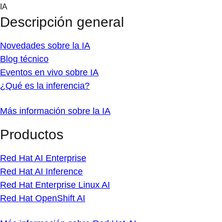
Skip
IA
to
Descripción general
content
Novedades sobre la IA
Blog técnico
Eventos en vivo sobre IA
¿Qué es la inferencia?
Más información sobre la IA
Productos
Red Hat AI Enterprise
Red Hat AI Inference
Red Hat Enterprise Linux AI
Red Hat OpenShift AI