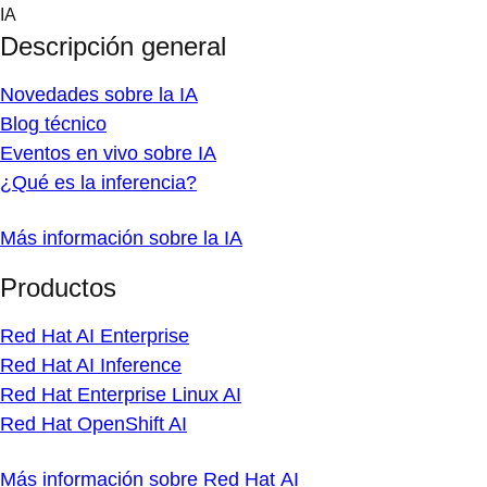
Skip
IA
to
Descripción general
content
Novedades sobre la IA
Blog técnico
Eventos en vivo sobre IA
¿Qué es la inferencia?
Más información sobre la IA
Productos
Red Hat AI Enterprise
Red Hat AI Inference
Red Hat Enterprise Linux AI
Red Hat OpenShift AI
Más información sobre Red Hat AI