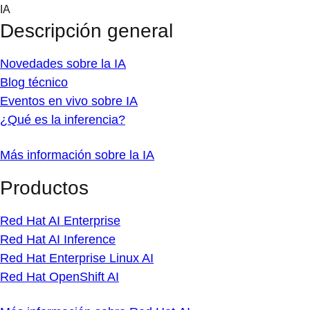
Skip
IA
to
Descripción general
content
Novedades sobre la IA
Blog técnico
Eventos en vivo sobre IA
¿Qué es la inferencia?
Más información sobre la IA
Productos
Red Hat AI Enterprise
Red Hat AI Inference
Red Hat Enterprise Linux AI
Red Hat OpenShift AI