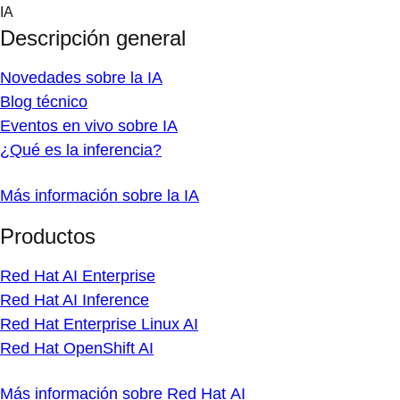
Skip
IA
to
Descripción general
content
Novedades sobre la IA
Blog técnico
Eventos en vivo sobre IA
¿Qué es la inferencia?
Más información sobre la IA
Productos
Red Hat AI Enterprise
Red Hat AI Inference
Red Hat Enterprise Linux AI
Red Hat OpenShift AI
Más información sobre Red Hat AI