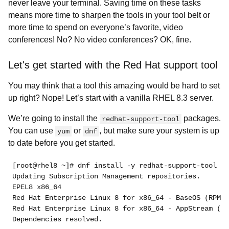
never leave your terminal. Saving time on these tasks
means more time to sharpen the tools in your tool belt or
more time to spend on everyone’s favorite, video
conferences! No? No video conferences? OK, fine.
Let's get started with the Red Hat support tool
You may think that a tool this amazing would be hard to set
up right? Nope! Let’s start with a vanilla RHEL 8.3 server.
We’re going to install the
packages.
redhat-support-tool
You can use
or
, but make sure your system is up
yum
dnf
to date before you get started.
[root@rhel8 ~]# dnf install -y redhat-support-tool   
Updating Subscription Management repositories.       
EPEL8 x86_64                                         
Red Hat Enterprise Linux 8 for x86_64 - BaseOS (RPMs)
Red Hat Enterprise Linux 8 for x86_64 - AppStream (RP
Dependencies resolved.