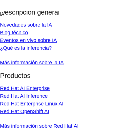
Skip
IA
to
Descripción general
content
Novedades sobre la IA
Blog técnico
Eventos en vivo sobre IA
¿Qué es la inferencia?
Más información sobre la IA
Productos
Red Hat AI Enterprise
Red Hat AI Inference
Red Hat Enterprise Linux AI
Red Hat OpenShift AI
Más información sobre Red Hat AI