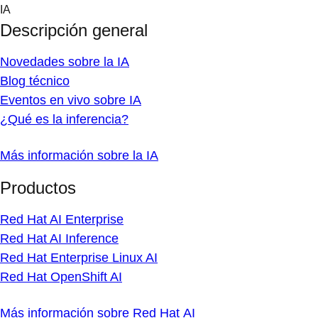
Skip
IA
to
Descripción general
content
Novedades sobre la IA
Blog técnico
Eventos en vivo sobre IA
¿Qué es la inferencia?
Más información sobre la IA
Productos
Red Hat AI Enterprise
Red Hat AI Inference
Red Hat Enterprise Linux AI
Red Hat OpenShift AI
Más información sobre Red Hat AI