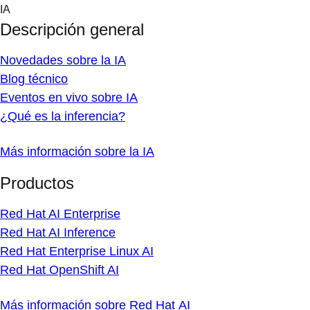
Skip
IA
to
Descripción general
content
Novedades sobre la IA
Blog técnico
Eventos en vivo sobre IA
¿Qué es la inferencia?
Más información sobre la IA
Productos
Red Hat AI Enterprise
Red Hat AI Inference
Red Hat Enterprise Linux AI
Red Hat OpenShift AI
Más información sobre Red Hat AI