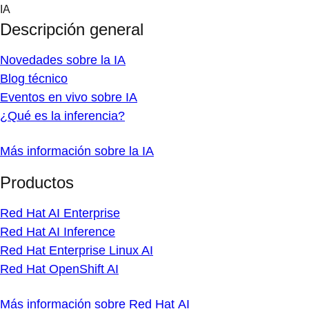
Skip
IA
to
Descripción general
content
Novedades sobre la IA
Blog técnico
Eventos en vivo sobre IA
¿Qué es la inferencia?
Más información sobre la IA
Productos
Red Hat AI Enterprise
Red Hat AI Inference
Red Hat Enterprise Linux AI
Red Hat OpenShift AI
Más información sobre Red Hat AI