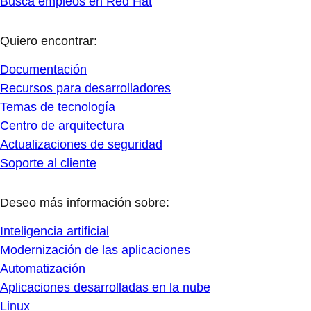
Virtualización
Para ti
Recomendado
Te recomendaremos recursos que te pueden ser útiles
mientras navegas en redhat.com. Prueba estas
sugerencias:
Centro de versiones de prueba de productos
Cursos y exámenes
Todos los productos
Temas de tecnología
Biblioteca de recursos
Iniciar sesión
Con una cuenta de Red Hat, obtienes más