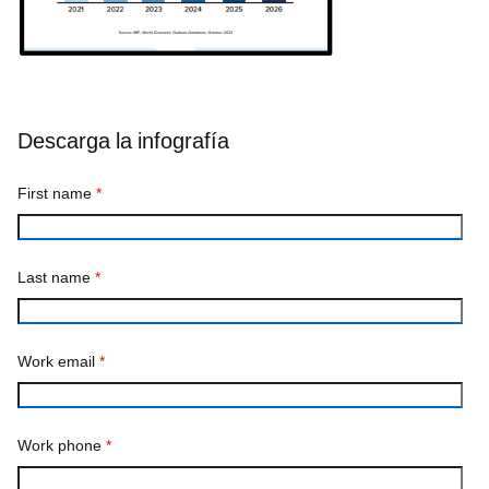
Acceder sin cuenta
Plataformas
Red Hat AI
Red Hat Enterprise Linux
Red Hat OpenShift
Red Hat Ansible Automation Platform
Ver todos los productos
Herramientas
Training y Certificación
Mi cuenta
Soporte al cliente