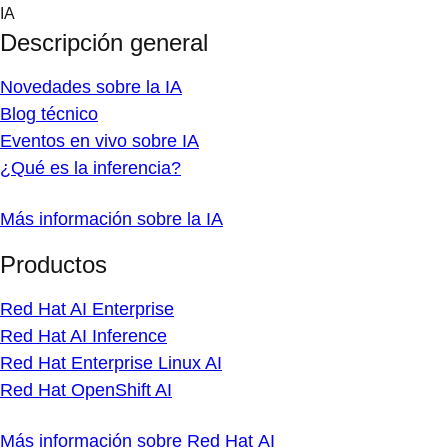
Skip
IA
to
Descripción general
content
Novedades sobre la IA
Blog técnico
Eventos en vivo sobre IA
¿Qué es la inferencia?
Más información sobre la IA
Productos
Red Hat AI Enterprise
Red Hat AI Inference
Red Hat Enterprise Linux AI
Red Hat OpenShift AI
Más información sobre Red Hat AI