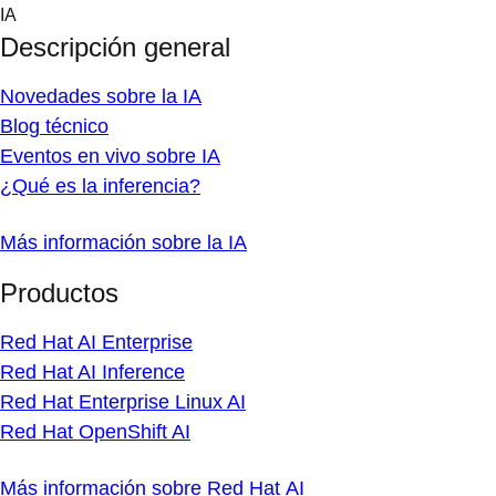
Skip
IA
to
Descripción general
content
Novedades sobre la IA
Blog técnico
Eventos en vivo sobre IA
¿Qué es la inferencia?
Más información sobre la IA
Productos
Red Hat AI Enterprise
Red Hat AI Inference
Red Hat Enterprise Linux AI
Red Hat OpenShift AI
Más información sobre Red Hat AI