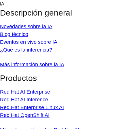
Skip
IA
to
Descripción general
content
Novedades sobre la IA
Blog técnico
Eventos en vivo sobre IA
¿Qué es la inferencia?
Más información sobre la IA
Productos
Red Hat AI Enterprise
Red Hat AI Inference
Red Hat Enterprise Linux AI
Red Hat OpenShift AI