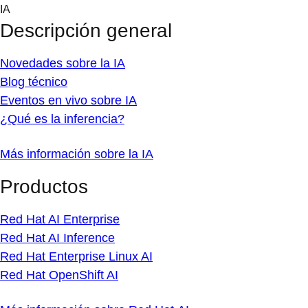
Skip
IA
to
Descripción general
content
Novedades sobre la IA
Blog técnico
Eventos en vivo sobre IA
¿Qué es la inferencia?
Más información sobre la IA
Productos
Red Hat AI Enterprise
Red Hat AI Inference
Red Hat Enterprise Linux AI
Red Hat OpenShift AI