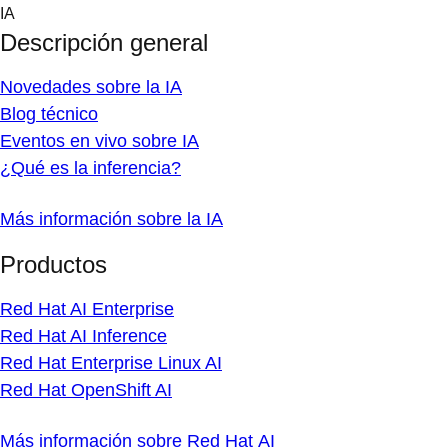
Skip
IA
to
Descripción general
content
Novedades sobre la IA
Blog técnico
Eventos en vivo sobre IA
¿Qué es la inferencia?
Más información sobre la IA
Productos
Red Hat AI Enterprise
Red Hat AI Inference
Red Hat Enterprise Linux AI
Red Hat OpenShift AI
Más información sobre Red Hat AI