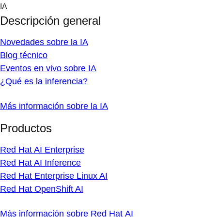
Skip
IA
to
Descripción general
content
Novedades sobre la IA
Blog técnico
Eventos en vivo sobre IA
¿Qué es la inferencia?
Más información sobre la IA
Productos
Red Hat AI Enterprise
Red Hat AI Inference
Red Hat Enterprise Linux AI
Red Hat OpenShift AI
Más información sobre Red Hat AI