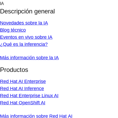
Skip
IA
to
Descripción general
content
Novedades sobre la IA
Blog técnico
Eventos en vivo sobre IA
¿Qué es la inferencia?
Más información sobre la IA
Productos
Red Hat AI Enterprise
Red Hat AI Inference
Red Hat Enterprise Linux AI
Red Hat OpenShift AI
Más información sobre Red Hat AI