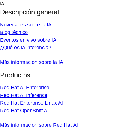
Skip
IA
to
Descripción general
content
Novedades sobre la IA
Blog técnico
Eventos en vivo sobre IA
¿Qué es la inferencia?
Más información sobre la IA
Productos
Red Hat AI Enterprise
Red Hat AI Inference
Red Hat Enterprise Linux AI
Red Hat OpenShift AI
Más información sobre Red Hat AI