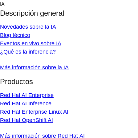
Skip
IA
to
Descripción general
content
Novedades sobre la IA
Blog técnico
Eventos en vivo sobre IA
¿Qué es la inferencia?
Más información sobre la IA
Productos
Red Hat AI Enterprise
Red Hat AI Inference
Red Hat Enterprise Linux AI
Red Hat OpenShift AI
Más información sobre Red Hat AI