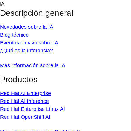
Skip
IA
to
Descripción general
content
Novedades sobre la IA
Blog técnico
Eventos en vivo sobre IA
¿Qué es la inferencia?
Más información sobre la IA
Productos
Red Hat AI Enterprise
Red Hat AI Inference
Red Hat Enterprise Linux AI
Red Hat OpenShift AI