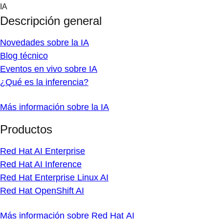
Skip
IA
to
Descripción general
content
Novedades sobre la IA
Blog técnico
Eventos en vivo sobre IA
¿Qué es la inferencia?
Más información sobre la IA
Productos
Red Hat AI Enterprise
Red Hat AI Inference
Red Hat Enterprise Linux AI
Red Hat OpenShift AI
Más información sobre Red Hat AI