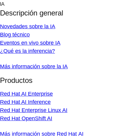
Skip
IA
to
Descripción general
content
Novedades sobre la IA
Blog técnico
Eventos en vivo sobre IA
¿Qué es la inferencia?
Más información sobre la IA
Productos
Red Hat AI Enterprise
Red Hat AI Inference
Red Hat Enterprise Linux AI
Red Hat OpenShift AI
Más información sobre Red Hat AI