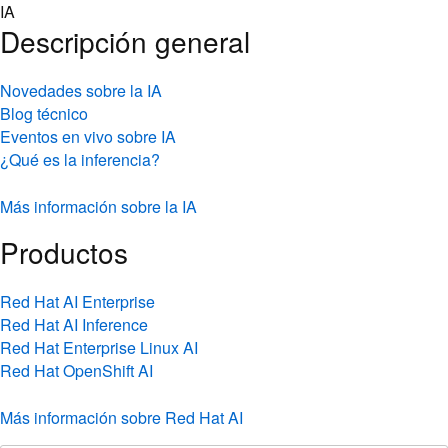
Skip
IA
to
Descripción general
content
Novedades sobre la IA
Blog técnico
Eventos en vivo sobre IA
¿Qué es la inferencia?
Más información sobre la IA
Productos
Red Hat AI Enterprise
Red Hat AI Inference
Red Hat Enterprise Linux AI
Red Hat OpenShift AI
Más información sobre Red Hat AI