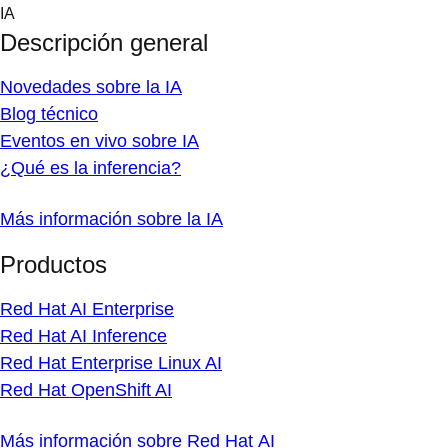
Skip
IA
to
Descripción general
content
Novedades sobre la IA
Blog técnico
Eventos en vivo sobre IA
¿Qué es la inferencia?
Más información sobre la IA
Productos
Red Hat AI Enterprise
Red Hat AI Inference
Red Hat Enterprise Linux AI
Red Hat OpenShift AI
Más información sobre Red Hat AI