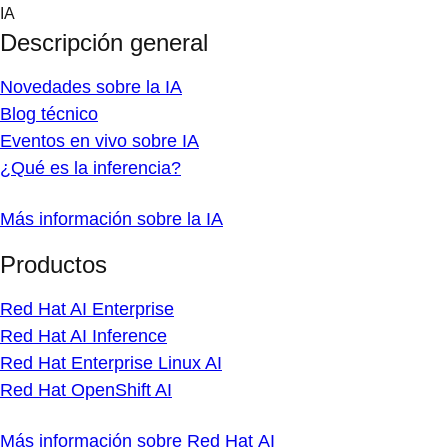
Skip
IA
to
Descripción general
content
Novedades sobre la IA
Blog técnico
Eventos en vivo sobre IA
¿Qué es la inferencia?
Más información sobre la IA
Productos
Red Hat AI Enterprise
Red Hat AI Inference
Red Hat Enterprise Linux AI
Red Hat OpenShift AI
Más información sobre Red Hat AI