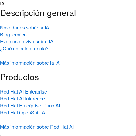
Skip
IA
to
Descripción general
content
Novedades sobre la IA
Blog técnico
Eventos en vivo sobre IA
¿Qué es la inferencia?
Más información sobre la IA
Productos
Red Hat AI Enterprise
Red Hat AI Inference
Red Hat Enterprise Linux AI
Red Hat OpenShift AI
Más información sobre Red Hat AI