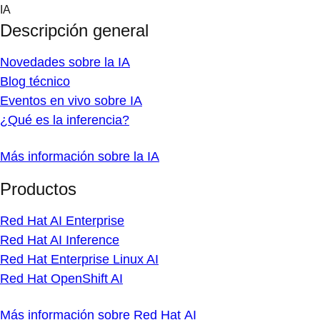
Skip
IA
to
Descripción general
content
Novedades sobre la IA
Blog técnico
Eventos en vivo sobre IA
¿Qué es la inferencia?
Más información sobre la IA
Productos
Red Hat AI Enterprise
Red Hat AI Inference
Red Hat Enterprise Linux AI
Red Hat OpenShift AI
Más información sobre Red Hat AI