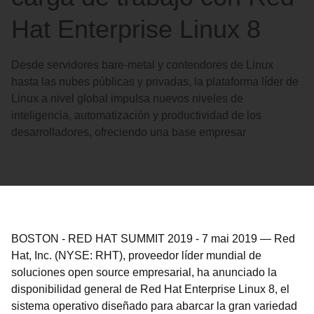
Hat Enterprise Linux 8
Desde servidores bare-metal y contendores de Linux
hasta las nubes públicas y privadas, la plataforma líder de
Linux a nivel global impulsa nuevos niveles de
inteligencia, automatización y productividad de los
desarrolladores, ofreciendo una base empresar
BOSTON - RED HAT SUMMIT 2019
-
7 mai 2019
—
Red
Hat, Inc. (NYSE: RHT), proveedor líder mundial de
soluciones open source empresarial, ha anunciado la
disponibilidad general de Red Hat Enterprise Linux 8, el
sistema operativo diseñado para abarcar la gran variedad