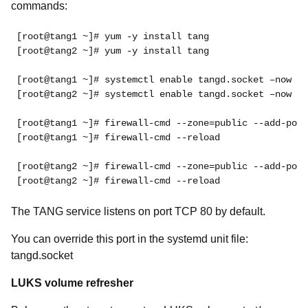
commands:
[root@tang1 ~]# yum -y install tang

[root@tang2 ~]# yum -y install tang

[root@tang1 ~]# systemctl enable tangd.socket –now

[root@tang2 ~]# systemctl enable tangd.socket –now

[root@tang1 ~]# firewall-cmd --zone=public --add-port
[root@tang1 ~]# firewall-cmd --reload

[root@tang2 ~]# firewall-cmd --zone=public --add-port
[root@tang2 ~]# firewall-cmd --reload
The TANG service listens on port TCP 80 by default.
You can override this port in the systemd unit file:
tangd.socket
LUKS volume refresher