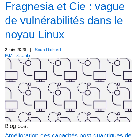
Fragnesia et Cie : vague
de vulnérabilités dans le
noyau Linux
2 juin 2026
|
Sean Rickerd
IA/ML
,
Sécurité
Blog post
Amélioration des capacités post-quantiques de