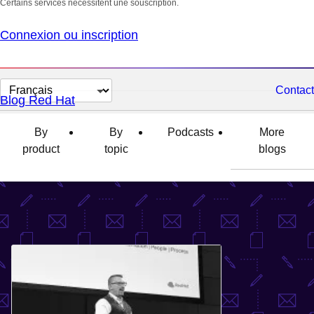
Certains services nécessitent une souscription.
Connexion ou inscription
Changer
Contact
Blog Red Hat
la
langue
By
By
Podcasts
More
product
topic
blogs