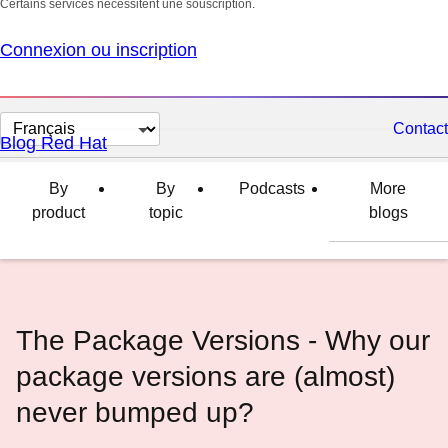
Certains services nécessitent une souscription.
Connexion ou inscription
Changer
Contact
Blog Red Hat
la
langue
By
By
Podcasts
More
product
topic
blogs
The Package Versions - Why our
package versions are (almost)
never bumped up?