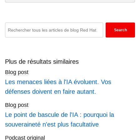
Enter
Search
keywords
here
to
search
Plus de résultats similaires
blogs
Blog post
Les menaces liées à l'IA évoluent. Vos
défenses doivent en faire autant.
Blog post
Le point de bascule de l'IA : pourquoi la
souveraineté n'est plus facultative
Podcast original