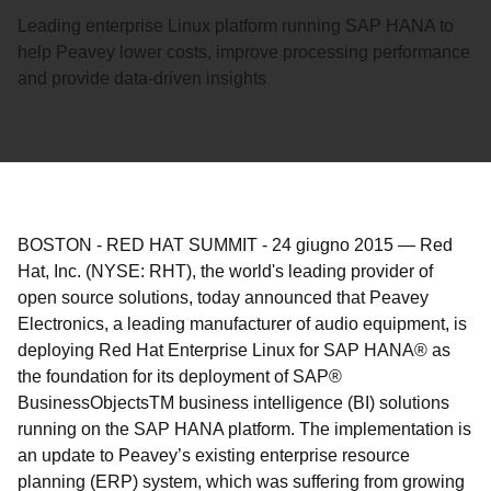
Leading enterprise Linux platform running SAP HANA to
help Peavey lower costs, improve processing performance
and provide data-driven insights
BOSTON - RED HAT SUMMIT
-
24 giugno 2015
—
Red
Hat, Inc. (NYSE: RHT), the world's leading provider of
open source solutions, today announced that Peavey
Electronics, a leading manufacturer of audio equipment, is
deploying Red Hat Enterprise Linux for SAP HANA® as
the foundation for its deployment of SAP®
BusinessObjectsTM business intelligence (BI) solutions
running on the SAP HANA platform.
T
he implementation is
an update to Peavey’s existing enterprise resource
planning (ERP) system, which was suffering from growing