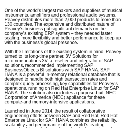
One of the world’s largest makers and suppliers of musical
instruments, amplifiers and professional audio systems,
Peavey distributes more than 2,000 products to more than
130 countries. The expansive and distributed nature of
Peavey’s business put significant demands on the
company’s existing ERP system – they needed faster
scaling, more flexibility and better performance to keep up
with the business’s global presence.
With the limitations of the existing system in mind, Peavey
turned to its long-time partner, 3V Solutions for
recommendations.
3V, a reseller and integrator of SAP
solutions, recommended implementing SAP
BusinessObjects BI solutions with SAP HANA. SAP
HANA is a powerful in-memory relational database that is
designed to handle both high transaction rates and
complex query processing, key capabilities for Peavey’s
operations, running on Red Hat Enterprise Linux for SAP
HANA. The solution also includes a purpose-built NEC
Corporation of America (NEC) appliance for these
compute-and memory-intensive applications.
Launched in June 2014, the result of collaborative
engineering efforts between SAP and Red Hat, Red Hat
Enterprise Linux for SAP HANA combines the reliability,
scalability and performance of the world’s leading