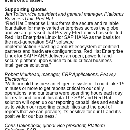
event of a disaster.
Supporting Quotes
Jim Totton, vice president and general manager, Platforms
Business Unit, Red Hat
“Red Hat Enterprise Linux forms the secure and reliable
foundation for many varied enterprises across the globe,
and we are pleased that Peavey Electronics has selected
Red Hat Enterprise Linux for SAP HANA as the basis for
the next-generation SAP software
implementation.
Boasting a robust ecosystem of certified
partners and hardware configurations, Red Hat Enterprise
Linux for SAP HANA delivers an open, powerful and
secure platform upon which to build critical business
intelligence solutions.”
Robert Muirhead, manager, ERP Applications, Peavey
Electronics
“With our old business intelligence system, it could take 15
minutes or more to get reports critical to our daily
operations, and our teams were spending hours each day
to create and format this data.
The SAP and Red Hat
solution will open up our reporting capabilities and enable
us to widen our reporting capabilities and the pool of
reports that we can provide; it’s positive for our IT and it’s
positive for our business.”
Chris Hallenbeck, global vice president, Platform