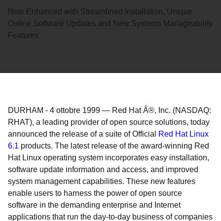
Now Enhanced with Streamlined Installation, Unique
Online Software Updates and New Systems Manageability
Features
DURHAM
-
4 ottobre 1999
—
Red Hat Â®, Inc. (NASDAQ:
RHAT), a leading provider of open source solutions, today
announced the release of a suite of Official
Red Hat Linux
6.1
products. The latest release of the award-winning Red
Hat Linux operating system incorporates easy installation,
software update information and access, and improved
system management capabilities. These new features
enable users to harness the power of open source
software in the demanding enterprise and Internet
applications that run the day-to-day business of companies