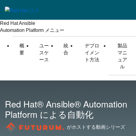
Red Hat Ansible
Automation Platform
メニュー
概
ユー
統
デプロ
製品
要
スケ
合
イメン
マニ
ース
ト方法
ュア
ル
Red Hat® Ansible®
Automation
Platform による自動化
がホストする動画シリーズ