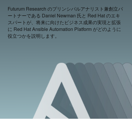
Futurum Research のプリンシパルアナリスト兼創立パ
ートナーである Daniel Newman 氏と Red Hat のエキ
スパートが、将来に向けたビジネス成果の実現と拡張
に Red Hat Ansible Automation Platform がどのように
役立つかを説明します。