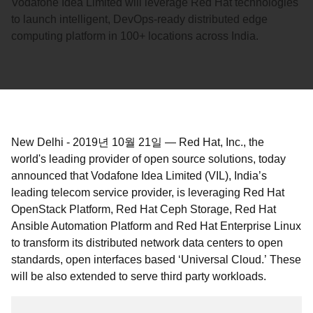
Vodafone Idea Limited will leverage Red Hat technologies
to launch intelligent, DevOps-ready distributed edge
computing platform in 100+ locations across India.
New Delhi
-
2019년 10월 21일
—
Red Hat, Inc., the
world's leading provider of open source solutions, today
announced that Vodafone Idea Limited (VIL), India’s
leading telecom service provider, is leveraging Red Hat
OpenStack Platform, Red Hat Ceph Storage, Red Hat
Ansible Automation Platform and Red Hat Enterprise Linux
to transform its distributed network data centers to open
standards, open interfaces based ‘Universal Cloud.’ These
will be also extended to serve third party workloads.