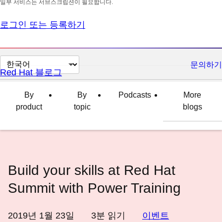
일부 서비스는 서브스크립션이 필요합니다.
로그인 또는 등록하기
페
문의하기
Red Hat 블로그
이
지
By
By
Podcasts
More
언
product
topic
blogs
어
변
경
Build your skills at Red Hat
Summit with Power Training
2019년 1월 23일
3
분 읽기
이벤트