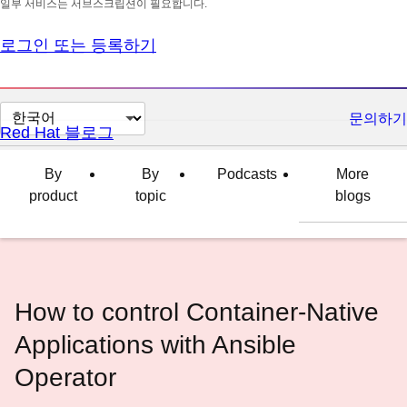
일부 서비스는 서브스크립션이 필요합니다.
로그인 또는 등록하기
페
문의하기
Red Hat 블로그
이
지
By
By
Podcasts
More
언
product
topic
blogs
어
변
경
How to control Container-Native
Applications with Ansible
Operator