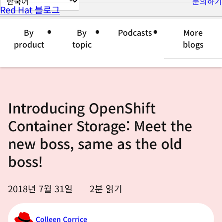
문의하기
Red Hat 블로그
이
지
By
By
Podcasts
More
언
product
topic
blogs
어
변
경
Introducing OpenShift
Container Storage: Meet the
new boss, same as the old
boss!
2018년 7월 31일
2
분 읽기
Colleen Corrice