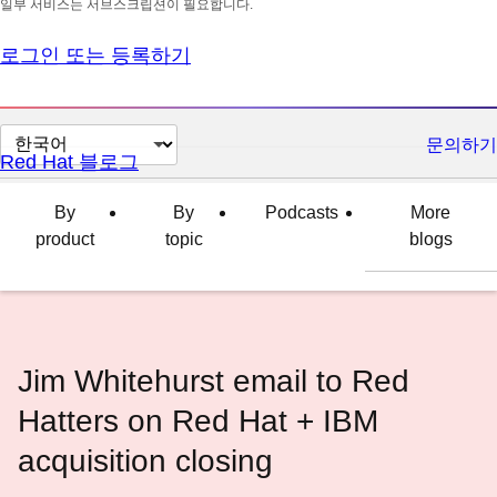
일부 서비스는 서브스크립션이 필요합니다.
로그인 또는 등록하기
페
문의하기
Red Hat 블로그
이
지
By
By
Podcasts
More
언
product
topic
blogs
어
변
경
Jim Whitehurst email to Red
Hatters on Red Hat + IBM
acquisition closing