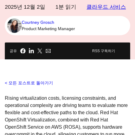
2025년 12월 2일
1
분 읽기
클라우드 서비스
Courtney Grosch
Product Marketing Manager
공유
RSS 구독하기
모든 포스트로 돌아가기
Rising virtualization costs, licensing constraints, and
operational complexity are driving teams to evaluate more
flexible and cost-effective paths to the cloud. Red Hat
OpenShift Virtualization, combined with Red Hat
OpenShift Service on AWS (ROSA), supports hardware
overcommit in the cloud, allowing customers to run more