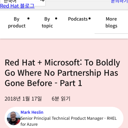
문의하기
Red Hat 블로그
이
지
By
By
Podcasts
More
언
product
topic
blogs
어
변
경
Red Hat + Microsoft: To Boldly
Go Where No Partnership Has
Gone Before - Part 1
2018년 1월 17일
6
분 읽기
Mark Heslin
Senior Principal Technical Product Manager - RHEL
for Azure