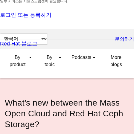
일부 서비스는 서브스크립션이 필요합니다.
로그인 또는 등록하기
페
문의하기
Red Hat 블로그
이
지
By
By
Podcasts
More
언
product
topic
blogs
어
변
경
What’s new between the Mass
Open Cloud and Red Hat Ceph
Storage?