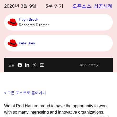
2020년 3월 9일
5
분 읽기
오픈소스
,
성공사례
Hugh Brock
Research Director
Pete Brey
공유
RSS 구독하기
모든 포스트로 돌아가기
We at Red Hat are proud to have the opportunity to work
with so many interesting and innovative organizations.