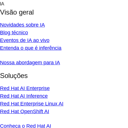
Skip
IA
to
Visão geral
content
Novidades sobre IA
Blog técnico
Eventos de IA ao vivo
Entenda o que é inferência
Nossa abordagem para IA
Soluções
Red Hat AI Enterprise
Red Hat AI Inference
Red Hat Enterprise Linux AI
Red Hat OpenShift AI
Conheça o Red Hat AI