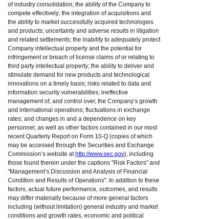
of industry consolidation; the ability of the Company to
compete effectively; the integration of acquisitions and
the ability to market successfully acquired technologies
and products; uncertainty and adverse results in litigation
and related settlements; the inability to adequately protect
Company intellectual property and the potential for
infringement or breach of license claims of or relating to
third party intellectual property; the ability to deliver and
stimulate demand for new products and technological
innovations on a timely basis; risks related to data and
information security vulnerabilities; ineffective
management of, and control over, the Company’s growth
and international operations; fluctuations in exchange
rates; and changes in and a dependence on key
personnel, as well as other factors contained in our most
recent Quarterly Report on Form 10-Q (copies of which
may be accessed through the Securities and Exchange
Commission’s website at
http://www.sec.gov
), including
those found therein under the captions "Risk Factors" and
"Management’s Discussion and Analysis of Financial
Condition and Results of Operations". In addition to these
factors, actual future performance, outcomes, and results
may differ materially because of more general factors
including (without limitation) general industry and market
conditions and growth rates, economic and political