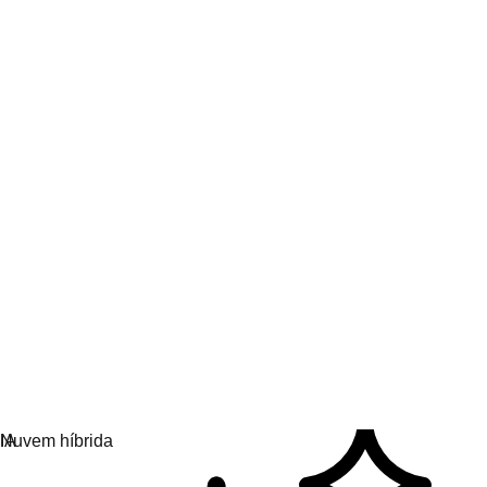
Participe e aprenda
Hub de conhecimento em IA
Tudo sobre IA
Parceiros de IA
Serviços para IA
Nuvem híbrida
Soluções de plataforma