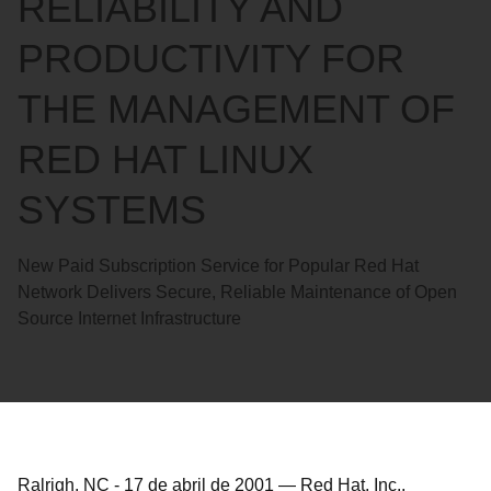
RELIABILITY AND
PRODUCTIVITY FOR
THE MANAGEMENT OF
RED HAT LINUX
SYSTEMS
New Paid Subscription Service for Popular Red Hat
Network Delivers Secure, Reliable Maintenance of Open
Source Internet Infrastructure
Ralrigh, NC
-
17 de abril de 2001
—
Red Hat, Inc.,