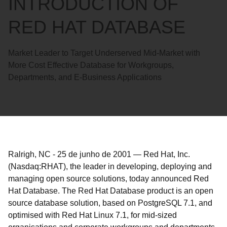
INTRODUCTION OF
RED HAT DATABASE
Market Leader to Target Underserved Mid-Market with
More Cost Effective Database for Workgroups,
Departments, and E-Business Applications
Ralrigh, NC
-
25 de junho de 2001
—
Red Hat, Inc.
(Nasdaq:RHAT), the leader in developing, deploying and
managing open source solutions, today announced Red
Hat Database. The Red Hat Database product is an open
source database solution, based on PostgreSQL 7.1, and
optimised with Red Hat Linux 7.1, for mid-sized